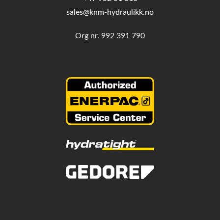
sales@knm-hydraulikk.no
Org nr.
992 391 790