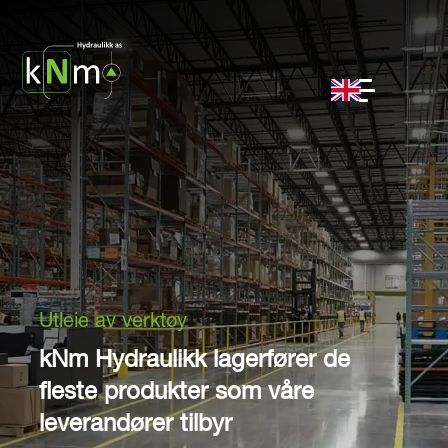
Utleie av verktøy
kNm Hydraulikk lagerfører de
fleste produkter som våre
leverandører tilbyr