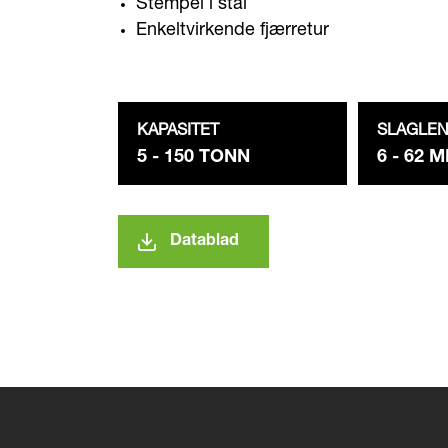
Stempel i stål
Enkeltvirkende fjærretur
KAPASITET
SLAGLE
5 - 150 TONN
6 - 62 
Datablad