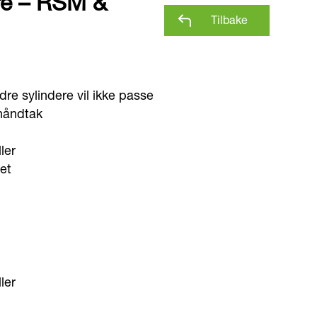
ere – RSM &
Tilbake
dre sylindere vil ikke passe
håndtak
ler
et
ler