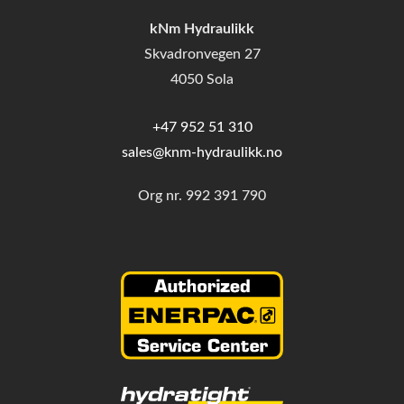
kNm Hydraulikk
Skvadronvegen 27
4050 Sola
+47 952 51 310
sales@knm-hydraulikk.no
Org nr.
992 391 790