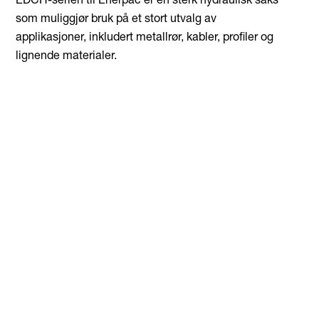
EDCH-serien til Enerpac er en sterk hydraulisk saks
som muliggjør bruk på et stort utvalg av
applikasjoner, inkludert metallrør, kabler, profiler og
lignende materialer.